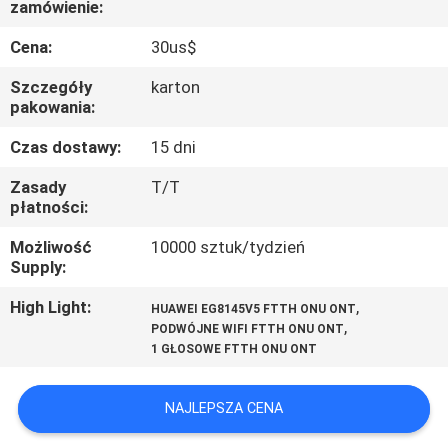
zamówienie:
KONTROLA
JAKOŚCI
Cena:
30us$
Szczegóły
karton
SKONTAKTUJ
pakowania:
SIĘ
Czas dostawy:
15 dni
Z
Zasady
T/T
płatności:
NAMI
Możliwość
10000 sztuk/tydzień
Supply:
POPROSIĆ
O
High Light:
,
HUAWEI EG8145V5 FTTH ONU ONT
,
PODWÓJNE WIFI FTTH ONU ONT
WYCENĘ
1 GŁOSOWE FTTH ONU ONT
SITEMAP
NAJLEPSZA CENA