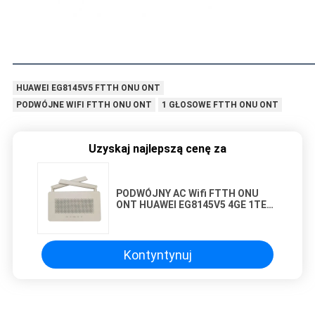
HUAWEI EG8145V5 FTTH ONU ONT
PODWÓJNE WIFI FTTH ONU ONT
1 GŁOSOWE FTTH ONU ONT
Uzyskaj najlepszą cenę za
PODWÓJNY AC Wifi FTTH ONU
ONT HUAWEI EG8145V5 4GE 1TEL
1 GŁOS
Kontyntynuj