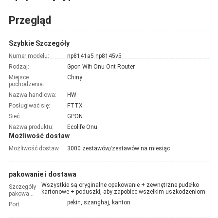
Przegląd
Szybkie Szczegóły
Numer modelu:
np8141a5 np8145v5
Rodzaj:
Gpon Wifi Onu Ont Router
Miejsce
Chiny
pochodzenia:
Nazwa handlowa:
HW
Posługiwać się:
FTTX
Sieć:
GPON
Nazwa produktu:
Ecolife Onu
Możliwość dostaw
Możliwość dostaw
3000 zestawów/zestawów na miesiąc
pakowanie i dostawa
Wszystkie są oryginalne opakowanie + zewnętrzne pudełko
Szczegóły
kartonowe + poduszki, aby zapobiec wszelkim uszkodzeniom
pakowania
pekin, szanghaj, kanton
Port