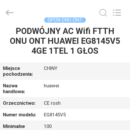
HONGKING
INDUSTRIAL
CO.,
LIMITED.
All
GPON ONU ONT
Rights
Reserved.
PODWÓJNY AC Wifi FTTH
DOM
ONU ONT HUAWEI EG8145V5
PRODUKTY
4GE 1TEL 1 GŁOS
O
Miejsce
CHINY
pochodzenia:
NAS
Nazwa
huawei
handlowa:
WYCIECZKA
Orzecznictwo:
CE rosh
PO
FABRYCE
Numer modelu:
EG8145V5
Minimalne
100