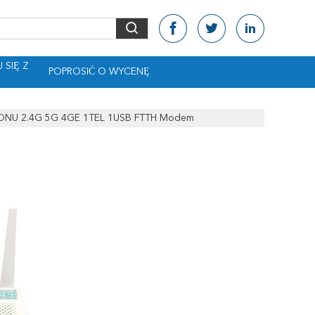
 SIĘ Z
POPROSIĆ O WYCENĘ
ONU 2.4G 5G 4GE 1TEL 1USB FTTH Modem