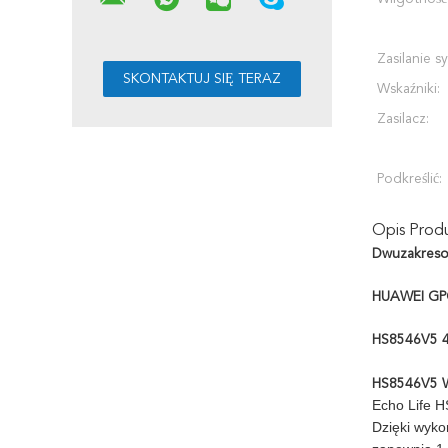
Zasilanie s
Wskaźniki:
Zasilacz:
Podkreślić:
Opis Prod
Dwuzakres
HUAWEI GPO
HS8546V5 4
HS8546V5 
Echo Life H
Dzięki wyk