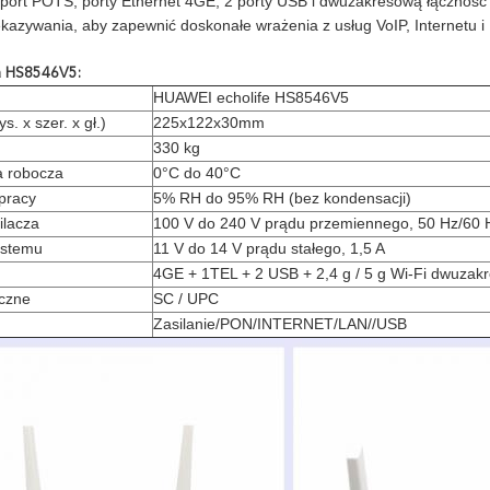
port POTS, porty Ethernet 4GE, 2 porty USB i dwuzakresową łączność 
ekazywania, aby zapewnić doskonałe wrażenia z usług VoIP, Internetu i
a HS8546V5:
HUAWEI echolife HS8546V5
. x szer. x gł.)
225x122x30mm
330 kg
a robocza
0°C do 40°C
pracy
5% RH do 95% RH (bez kondensacji)
ilacza
100 V do 240 V prądu przemiennego, 50 Hz/60 
ystemu
11 V do 14 V prądu stałego, 1,5 A
4GE + 1TEL + 2 USB + 2,4 g / 5 g Wi-Fi dwuzak
yczne
SC / UPC
Zasilanie/PON/INTERNET/LAN//USB