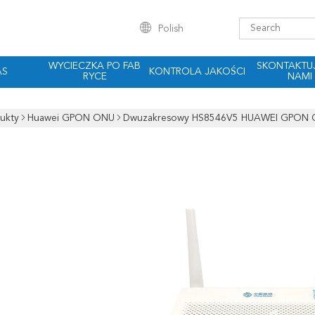
Polish
WYCIECZKA PO FAB
SKONTAKTUJ
AS
KONTROLA JAKOŚCI
RYCE
NAMI
ukty
Huawei GPON ONU
Dwuzakresowy HS8546V5 HUAWEI GPON 