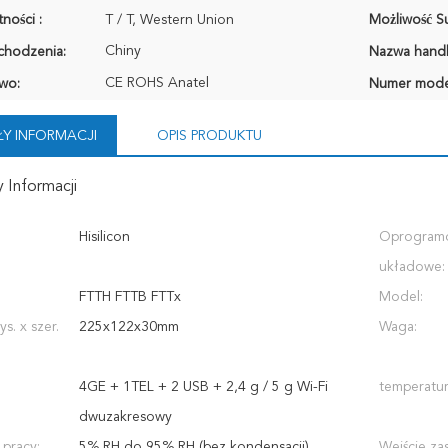
ności :
T / T, Western Union
Możliwość Su
Chiny
chodzenia:
Nazwa hand
CE ROHS Anatel
wo:
Numer mode
Y INFORMACJI
OPIS PRODUKTU
 Informacji
Hisilicon
Oprogram
układowe:
FTTH FTTB FTTx
Model:
s. x szer.
225x122x30mm
Waga:
4GE + 1TEL + 2 USB + 2,4 g / 5 g Wi-Fi
temperatur
dwuzakresowy
 pracy:
5% RH do 95% RH (bez kondensacji)
Wejście zas