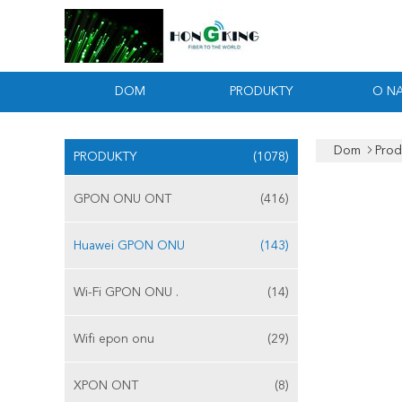
DOM
PRODUKTY
O N
Dom
Prod
PRODUKTY
(1078)
GPON ONU ONT
(416)
Huawei GPON ONU
(143)
Wi-Fi GPON ONU .
(14)
Wifi epon onu
(29)
XPON ONT
(8)