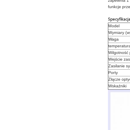
zapewnia 1 
funkcje prz
Specyfikacj
Model
Wymiary (wys
Waga
temperatur
Wilgotność 
Wejście zas
Zasilanie s
Porty
Złącze opt
Wskaźniki