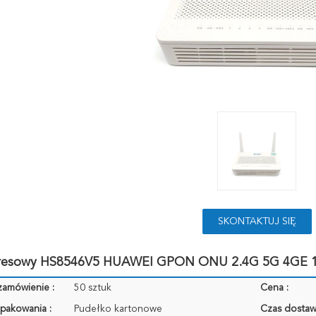
SKONTAKTUJ SIĘ
TERAZ
resowy HS8546V5 HUAWEI GPON ONU 2.4G 5G 4GE 
zamówienie :
50 sztuk
Cena :
pakowania :
Pudełko kartonowe
Czas dostaw