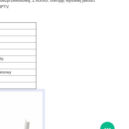
bezprzewodową, 2,4G/5G, oferując wysokiej jakości
 IPTV.
Hz
resowy