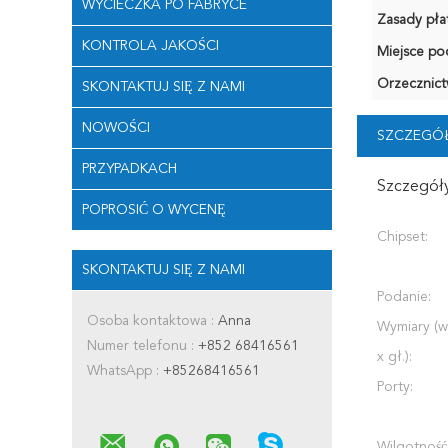
WYCIECZKA PO FABRYCE
Zasady płat
KONTROLA JAKOŚCI
Miejsce po
Orzecznict
SKONTAKTUJ SIĘ Z NAMI
NOWOŚCI
SZCZEGÓŁ
PRZYPADKACH
Szczegóły
POPROSIĆ O WYCENĘ
Chipset:
SKONTAKTUJ SIĘ Z NAMI
Podanie:
Osoba kontaktowa :
Anna
Wymiary (wy
Numer telefonu :
+852 68416561
x gł.):
WhatsApp :
+85268416561
Porty:
Wilgotność