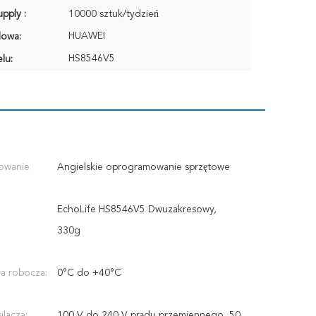
pply :
10000 sztuk/tydzień
HUAWEI
lowa:
HS8546V5
lu:
owanie
Angielskie oprogramowanie sprzętowe
EchoLife HS8546V5 Dwuzakresowy,
330g
a robocza:
0°C do +40°C
ilacza:
100 V do 240 V prądu przemiennego, 50