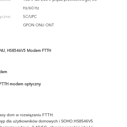
Hz/60 Hz
yczne:
SC/UPC
GPON ONU ONT
ONU
,
HS8546V5 Modem FTTH
odem
FTTH modem optyczny
lasy dom w rozwiązaniu FTTH.
ostęp dla użytkowników domowych i SOHO.HS8546V5