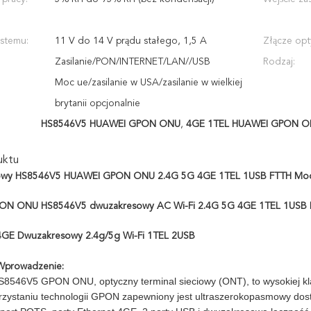
ystemu:
11 V do 14 V prądu stałego, 1,5 A
Złącze opt
Zasilanie/PON/INTERNET/LAN//USB
Rodzaj:
Moc ue/zasilanie w USA/zasilanie w wielkiej
brytanii opcjonalnie
HS8546V5 HUAWEI GPON ONU
,
4GE 1TEL HUAWEI GPON 
uktu
owy HS8546V5 HUAWEI GPON ONU 2.4G 5G 4GE 1TEL 1USB FTTH M
N ONU HS8546V5 dwuzakresowy AC Wi-Fi 2.4G 5G 4GE 1TEL 1USB 
GE Dwuzakresowy 2.4g/5g Wi-Fi 1TEL 2USB
Wprowadzenie:
S8546V5 GPON ONU, optyczny terminal sieciowy (ONT), to wysokiej k
orzystaniu technologii GPON zapewniony jest ultraszerokopasmowy d